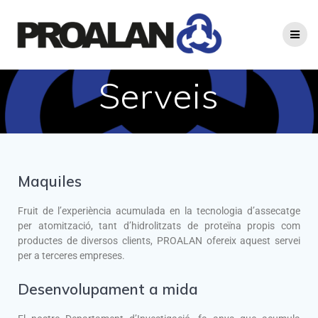
Serveis
Maquiles
Fruit de l’experiència acumulada en la tecnologia d’assecatge
per atomització, tant d’hidrolitzats de proteïna propis com
productes de diversos clients, PROALAN ofereix aquest servei
per a terceres empreses.
Desenvolupament a mida